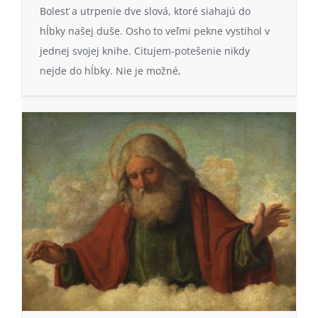
Bolesť a utrpenie dve slová, ktoré siahajú do
hĺbky našej duše. Osho to veľmi pekne vystihol v
jednej svojej knihe. Citujem-potešenie nikdy
nejde do hĺbky. Nie je možné,