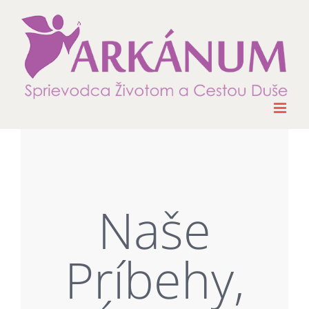
Skip
to
content
Naše
Príbehy,