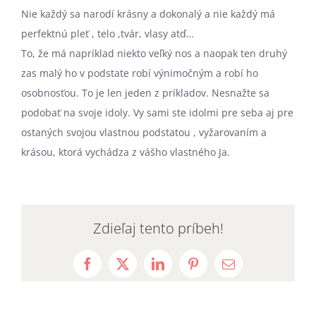
Nie každý sa narodí krásny a dokonalý a nie každý má
perfektnú pleť , telo ,tvár, vlasy atď…
To, že má napríklad niekto veľký nos a naopak ten druhý
zas malý ho v podstate robí výnimočným a robí ho
osobnosťou. To je len jeden z príkladov. Nesnažte sa
podobať na svoje idoly. Vy sami ste idolmi pre seba aj pre
ostaných svojou vlastnou podstatou , vyžarovaním a
krásou, ktorá vychádza z vášho vlastného Ja.
Zdieľaj tento príbeh!
Facebook
X
LinkedIn
Pinterest
Email