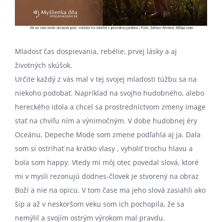
Mladosť čas dospievania, rebélie, prvej lásky a aj
životných skúšok.
Určite každý z vás mal v tej svojej mladosti túžbu sa na
niekoho podobať. Napríklad na svojho hudobného, alebo
hereckého idola a chcel sa prostredníctvom zmeny image
stať na chvíľu ním a výnimočným. V dobe hudobnej éry
Oceánu, Depeche Mode som zmene podľahla aj ja. Dala
som si ostrihať na krátko vlasy , vyholiť trochu hlavu a
bola som happy. Vtedy mi môj otec povedal slová, ktoré
mi v mysli rezonujú dodnes-človek je stvorený na obraz
Boží a nie na opicu. V tom čase ma jeho slová zasiahli ako
šíp a až v neskoršom veku som ich pochopila, že sa
nemýlil a svojím ostrým výrokom mal pravdu.