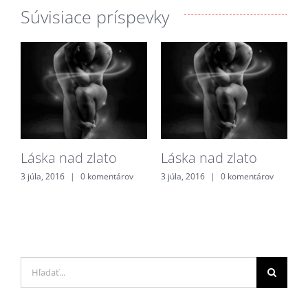
Súvisiace príspevky
Láska nad zlato
Láska nad zlato
3 júla, 2016
|
0 komentárov
3 júla, 2016
|
0 komentárov
Hľadať: