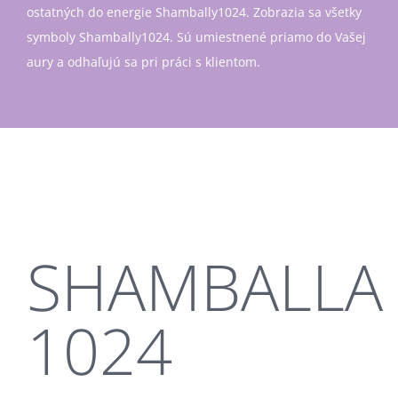
ostatných do energie Shambally1024. Zobrazia sa všetky
symboly Shambally1024. Sú umiestnené priamo do Vašej
aury a odhaľujú sa pri práci s klientom.
SHAMBALLA
1024