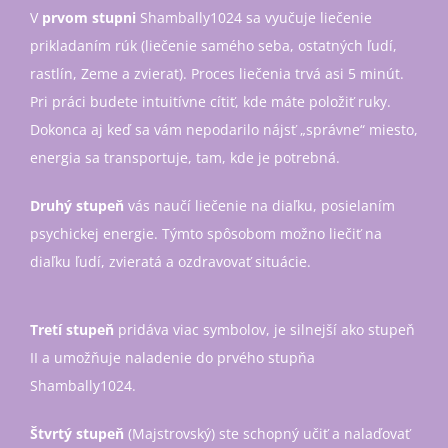
V
prvom stupni
Shambally1024 sa vyučuje liečenie
prikladaním rúk (liečenie samého seba, ostatných ľudí,
rastlín, Zeme a zvierat). Proces liečenia trvá asi 5 minút.
Pri práci budete intuitívne cítiť, kde máte položiť ruky.
Dokonca aj keď sa vám nepodarilo nájsť „správne“ miesto,
energia sa transportuje, tam, kde je potrebná.
Druhý stupeň
vás naučí liečenie na diaľku, posielaním
psychickej energie. Týmto spôsobom možno liečiť na
diaľku ľudí, zvieratá a ozdravovať situácie.
Tretí stupeň
pridáva viac symbolov, je silnejší ako stupeň
II a umožňuje naladenie do prvého stupňa
Shambally1024.
Štvrtý stupeň
(Majstrovský) ste schopný učiť a nalaďovať