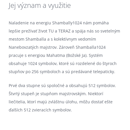
Jej význam a využitie
Naladenie na energiu Shambally1024 nám pomáha
lepšie prežívať život TU a TERAZ a spája nás so svetelným
mestom Shamballa a s kolektívnym vedomím
Nanebovzatých majstrov. Zároveň Shamballa1024
pracuje s energiou Mahatma (Božské Ja). Systém
obsahuje 1024 symbolov, ktoré sú rozdelené do štyroch
stupňov po 256 symboloch a sú predávané telepaticky.
Prvé dva stupne sú spoločné a obsahujú 512 symbolov.
Štvrtý stupeň je stupňom majstrovským. Niektorí
liečitelia, ktorí majú zvláštnu úlohu, môžu dostať ešte
ďalších 512 zvieracích symbolov.