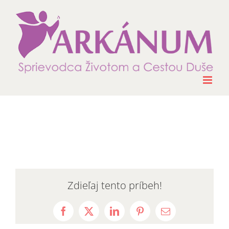
Skip
to
content
Zdieľaj tento príbeh!
Facebook
X
LinkedIn
Pinterest
Email